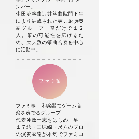
ンバー。
生田流筝曲沢井筝曲院門下生
により結成された実力派演奏
家グループ。箏だけで１２
人。箏の可能性を広げるた
め、大人数の筝曲合奏を中心
に活動中。
ファミ箏
ファミ箏
箏衛門
ファミ箏 和楽器でゲーム音
楽を奏でるグループ。
代表沖政一志をはじめ、箏。
１７絃・三味線・尺八のプロ
の演奏家達が本気でファミコ