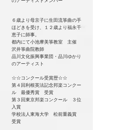
のアーティストメンバー
６歳より母京子に生田流箏曲の手
ほどきを受け、１２歳より福永千
恵子に師事。
都内にて小池摩美箏教室 主催
沢井箏曲院教師
品川文化振興事業団・品川ゆかり
のアーティスト
☆☆コンクール受賞歴☆☆
第４回利根英法記念邦楽コンクー
ル 最優秀賞 受賞
第３回東京邦楽コンクール ３位
入賞
学校法人東海大学 松前重義賞
受賞