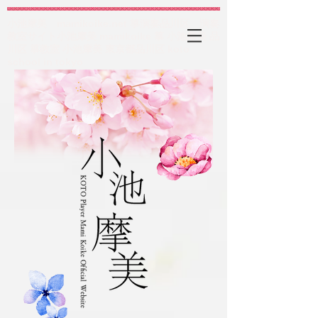
小池摩美 mamikoike.net 箏演奏品川区 演奏
教室サイト小池摩美 mamikoike 箏 小池摩美 品
川区 箏教室 小池摩美 東京都品川区 koto
school in tokyo