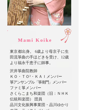
Mami Koike
東京都出身。 6歳より母京子に生
田流箏曲の手ほどきを受け、12歳
より福永千恵子に師事。
沢井箏曲院教師
ＫＯ・ＴＯ²・ＫＡＩメンバー
箏アンサンブル「箏衛門」メンバー
ファミ箏メンバー
さくらこまち和楽団（旧：ＮＨＫ
伝統和楽団） 団員
​品川文化振興事業団・品川ゆかり