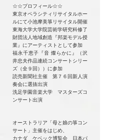
☆☆プロフィール☆☆
東京オペラシティリサイタルホー
ルにて小池摩美箏リサイタル開催
東海大学大学院芸術学研究科修了
財団法人地域創造『邦楽モデル授
業』にアーティストとして参加
福永千恵子『音 燦らかに』（沢
井忠夫作品連続コンサートシリー
ズ（全９回））に参加
読売新聞社主催 第７６回新人演
奏会に選抜出演
洗足学園音楽大学 マスターズコ
ンサート出演
オーストラリア「母と娘の箏コン
サート」主催をはじめ、
カナダ ケベック博覧会 日本パ