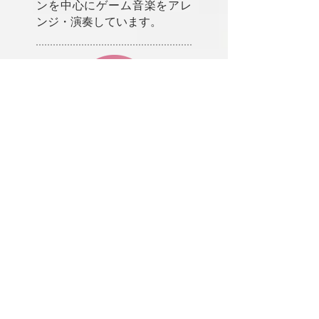
ンを中心にゲーム音楽をアレ
ンジ・演奏しています。
さくらこまち
和楽団
一般社団法人 日本伝統芸術
国際交流協会
さくらこまち和楽団（ 旧：Ｎ
ＨＫ伝統和楽団/21世紀伝統和
楽団）女性のみで結成された
日本の伝統的な楽器を中心に
民謡などを加え魅力あふれる
芸能・エンターテイメントを
創造しているグループです。