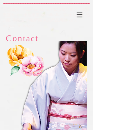
小池摩美 mamikoike.net 箏演奏品川区 演奏
教室サイト小池摩美 mamikoike 箏 小池摩美 品
川区 箏教室 小池摩美 東京都品川区 koto
school in tokyo
Contact