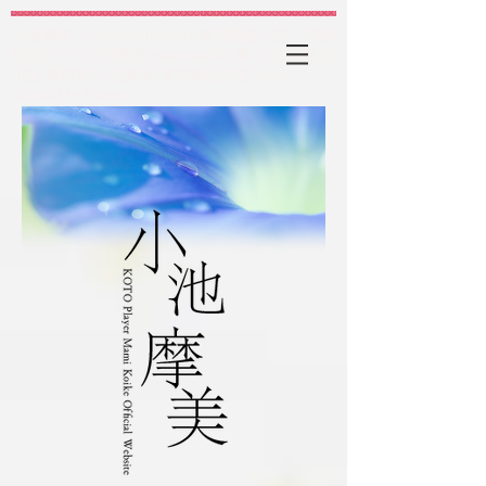
小池摩美 mamikoike.net 箏演奏品川区 演奏
教室サイト小池摩美 mamikoike 箏 小池摩美 品
川区 箏教室 小池摩美 東京都品川区 koto
school in tokyo