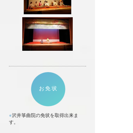
お免状
●
沢井箏曲院の免状を取得出来ま
す。