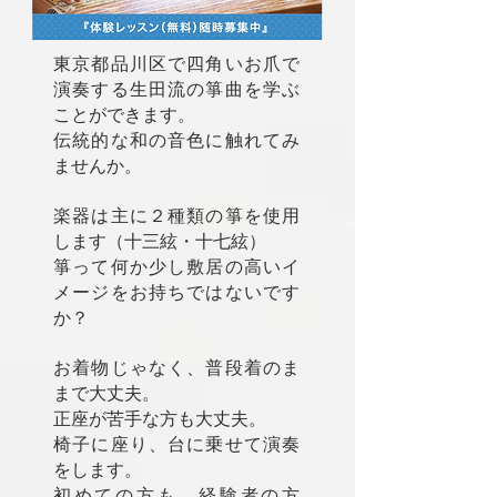
東京都品川区で四角いお爪で
演奏する生田流の箏曲を学ぶ
ことができます。
伝統的な和の音色に触れてみ
ませんか。
楽器は主に２種類の箏を使用
します（十三絃・十七絃）
箏って何か少し敷居の高いイ
メージをお持ちではないです
か？
お着物じゃなく、普段着のま
まで大丈夫。
正座が苦手な方も大丈夫。
椅子に座り、台に乗せて演奏
をします。
初めての方も、経験者の方